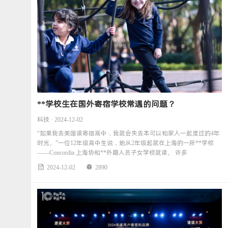
**学校生在国外寄宿学校常遇的问题？
科技 · 2024-12-02
“如果我去美国读寄宿高中，我就会失去本可以和家人一起度过的4年
时光。”一位12年级高中生说，她从2年级起就在上海的一所**学校
——Concordia 上海协和**外籍人员子女学校就读。 许多
2024-12-02
2890

