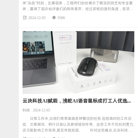
来“决战”时刻，比赛现场，工程师们纷纷展示了精湛的技艺和专业素
养，赢得了观众和评委们的阵阵掌声。经过多轮的激烈角逐，各项目
**逐一揭晓
2024-12-05
9306


云决科技AI赋能，沸蛇AI语音鼠标成打工人优选配置
科技 · 2024-12-05
日常工作中,白领们常常面临各种繁琐的任务,包括临时的工作总
结、文案撰写、例行日报以及跨领域协作等。这些工作不仅耗时费力,
还可能影响工作效率,甚至导致加班。 针对这些痛点,云决科技研
发了一款创新的