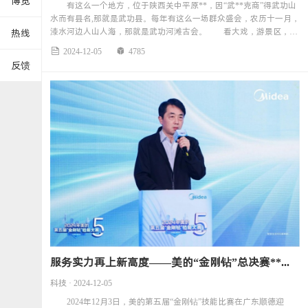
博览
有这么一个地方，位于陕西关中平原**，因“武**克商”得武功山
水而有县名,那就是武功县。每年有这么一场群众盛会，农历十一月，
漆水河边人山人海，那就是武功河滩古会。 看大戏，游景区，咥
热线
美食，学非遗，
2024-12-05
4785


反馈
服务实力再上新高度——美的“金刚钻”总决赛**收官
科技 · 2024-12-05
2024年12月3日，美的第五届“金刚钻”技能比赛在广东顺德迎