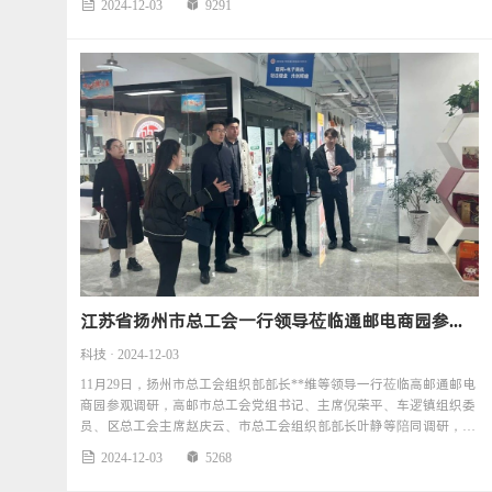
2024-12-03
9291


江苏省扬州市总工会一行领导莅临通邮电商园参观调研
科技 · 2024-12-03
11月29日，扬州市总工会组织部部长**维等领导一行莅临高邮通邮电
商园参观调研，高邮市总工会党组书记、主席倪荣平、车逻镇组织委
员、区总工会主席赵庆云、市总工会组织部部长叶静等陪同调研，工
作人员马小霞随同
2024-12-03
5268

