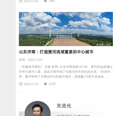
2024-12-05
7499


山东济南：打造黄河流域重要的中心城市
科技 · 2024-12-03
《中国经济周刊》 记者 张燕 | 山东济南报道1855年，黄河决溢改道山
东夺大清河入海，自此济南开始了与黄河伴水而生的关系。100多年
来，黄河供养了济南近80%的城市用水，灌溉着270多万亩耕地，见
证
2024-12-03
10797

