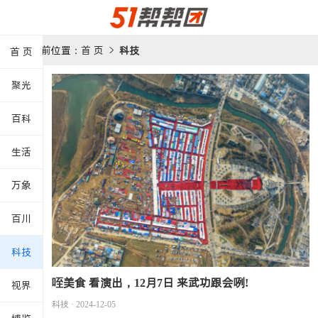
当前位置：
首 页
科技
首 页


聚光
百科
生活
万象
百川
科技
咥美食 看演出，12月7日 来武功跟会咧!
视界
科技 · 2024-12-05