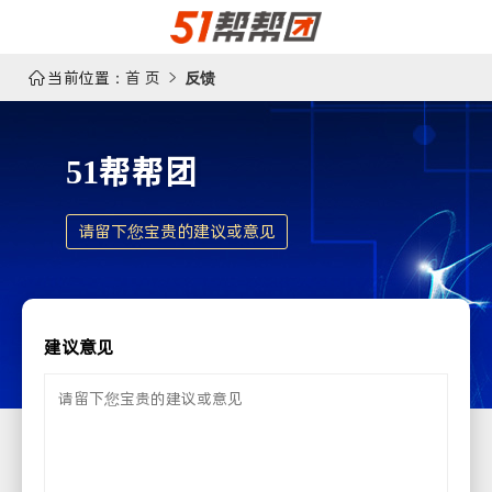
当前位置：
首 页
反馈


51帮帮团
请留下您宝贵的建议或意见
建议意见