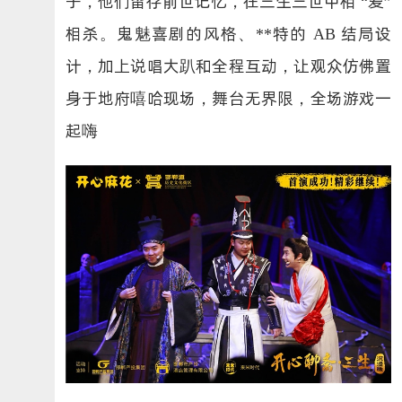
子，他们留存前世记忆，在三生三世中相 “爱”
相杀。鬼魅喜剧的风格、**特的 AB 结局设
计，加上说唱大趴和全程互动，让观众仿佛置
身于地府嘻哈现场，舞台无界限，全场游戏一
起嗨