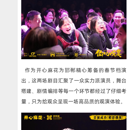
作为开心麻花为邯郸精心筹备的春节档演
出，这两场剧目汇聚了一众实力派演员，舞台
搭建、剧情编排等每一个环节都经过了仔细考
量，只为给观众呈现一场高品质的观演体验。