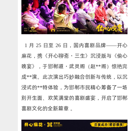
1 月 25 日至 26 日，国内喜剧品牌——开心
麻花，携《开心聊斋・三生》沉浸版与《偷心
晚宴》，于邯郸道・武灵阁（赵**阁）惊艳完
成**演。此次演出巧妙融合创新与传统，以沉
浸式的**特体验，为邯郸市民精心筹备了一场
别开生面、欢笑满堂的喜剧盛宴，开启了邯郸
喜剧文化的全新篇章 。