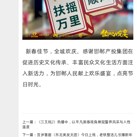
新春佳节，全城欢庆。感谢邯郸产投集团在
促进历史文化传承、丰富民众文化生活方面注
入新活力，为邯郸人民献上欢乐盛宴，点亮节
日时光。
上一篇：
《三叉戟2》热播中，以平凡英雄视角展现警界风采与人性
温度
下一篇：
贺岁喜剧《东北美发天团》今日上线，老铁整活儿引爆新年