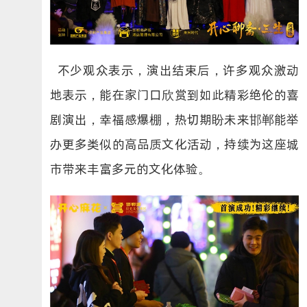
不少观众表示，演出结束后，许多观众激动
地表示，能在家门口欣赏到如此精彩绝伦的喜
剧演出，幸福感爆棚，热切期盼未来邯郸能举
办更多类似的高品质文化活动，持续为这座城
市带来丰富多元的文化体验。