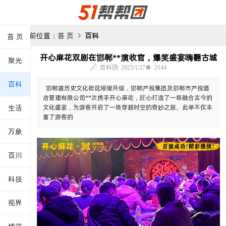
当前位置：
首 页
百科
首 页


开心麻花双剧在邯郸**演收官，爆笑盛宴嗨翻古城
聚光
百科
2025/1/27
2144
百科
邯郸道历史文化街区璀璨升级，邯郸产投集团及邯郸市产投酒
店管理有限公司**次携手开心麻花，匠心打造了一场融合古今的
文化盛宴，为游客开启了一场穿越时空的奇妙之旅。此举不仅丰
生活
富了游客的
万象
百川
科技
视界